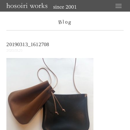
o
l
B
g
20190313_1612708
2020.03.25