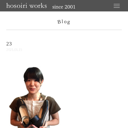
o
l
B
g
23
2021.01.15